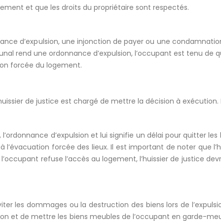
ment et que les droits du propriétaire sont respectés.
nnance d’expulsion, une injonction de payer ou une condamnatio
bunal rend une ordonnance d’expulsion, l’occupant est tenu de quitt
ation forcée du logement.
huissier de justice est chargé de mettre la décision à exécution
rdonnance d’expulsion et lui signifie un délai pour quitter les li
 l’évacuation forcée des lieux. Il est important de noter que l
Si l’occupant refuse l’accès au logement, l’huissier de justice d
ter les dommages ou la destruction des biens lors de l’expulsi
sion et de mettre les biens meubles de l’occupant en garde-me