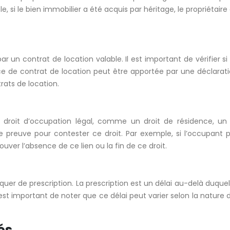
 si le bien immobilier a été acquis par héritage, le propriétair
i par un contrat de location valable. Il est important de vérifie
ence de contrat de location peut être apportée par une déclarat
ats de location.
un droit d’occupation légal, comme un droit de résidence, un
 preuve pour contester ce droit. Par exemple, si l’occupant p
ouver l’absence de ce lien ou la fin de ce droit.
quer de prescription. La prescription est un délai au-delà duquel l
 est important de noter que ce délai peut varier selon la nature 
és