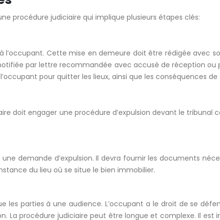
une procédure judiciaire qui implique plusieurs étapes clés:
’occupant. Cette mise en demeure doit être rédigée avec soin 
 être notifiée par lettre recommandée avec accusé de réception ou
à l’occupant pour quitter les lieux, ainsi que les conséquences de 
taire doit engager une procédure d’expulsion devant le tribuna
t une demande d’expulsion. Il devra fournir les documents nécess
nstance du lieu où se situe le bien immobilier.
e les parties à une audience. L’occupant a le droit de se défe
 La procédure judiciaire peut être longue et complexe. Il est i