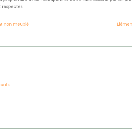
t respectés.
nt non meublé
Élément
ients