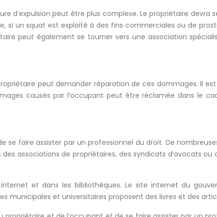
ure d’expulsion peut être plus complexe. Le propriétaire devra se
, si un squat est exploité à des fins commerciales ou de prostit
iétaire peut également se tourner vers une association spéciali
propriétaire peut demander réparation de ces dommages. Il est
mmages causés par l’occupant peut être réclamée dans le cadr
 se faire assister par un professionnel du droit. De nombreuses
rs des associations de propriétaires, des syndicats d’avocats ou
r internet et dans les bibliothèques. Le site internet du gouv
s municipales et universitaires proposent des livres et des articl
du propriétaire et de l’occupant et de se faire assister par un p