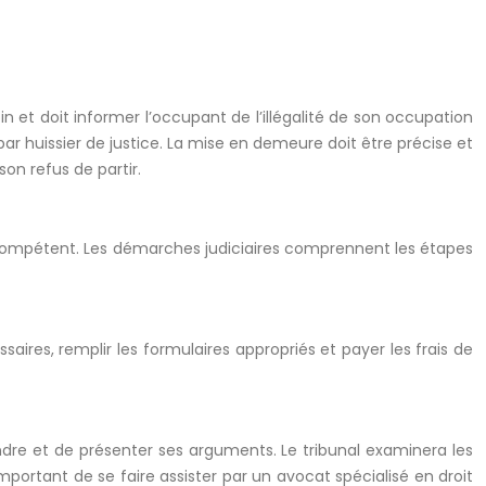
et doit informer l’occupant de l’illégalité de son occupation
 par huissier de justice. La mise en demeure doit être précise et
son refus de partir.
l compétent. Les démarches judiciaires comprennent les étapes
aires, remplir les formulaires appropriés et payer les frais de
ndre et de présenter ses arguments. Le tribunal examinera les
mportant de se faire assister par un avocat spécialisé en droit