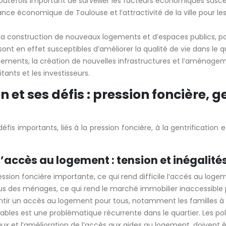
t toutefois important de surveiller les facteurs économiques sus
nce économique de Toulouse et l’attractivité de la ville pour les 
construction de nouveaux logements et d’espaces publics, pourr
t en effet susceptibles d’améliorer la qualité de vie dans le q
ements, la création de nouvelles infrastructures et l’aménageme
itants et les investisseurs.
 et ses défis : pression foncière,
 importants, liés à la pression foncière, à la gentrification
’accès au logement : tension et inégalité
on foncière importante, ce qui rend difficile l’accès au logeme
des ménages, ce qui rend le marché immobilier inaccessible po
antir un accès au logement pour tous, notamment les familles à 
es est une problématique récurrente dans le quartier. Les pol
t l’amélioration de l’accès aux aides au logement, doivent ê