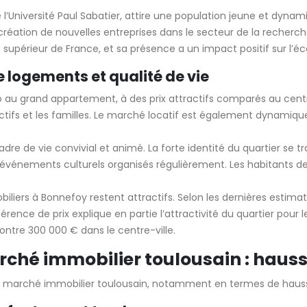
 l’Université Paul Sabatier, attire une population jeune et dyn
création de nouvelles entreprises dans le secteur de la recherch
périeur de France, et sa présence a un impact positif sur l’écon
de logements et qualité de vie
o au grand appartement, à des prix attractifs comparés au centr
ctifs et les familles. Le marché locatif est également dynamiq
cadre de vie convivial et animé. La forte identité du quartier se t
 événements culturels organisés régulièrement. Les habitants 
iliers à Bonnefoy restent attractifs. Selon les dernières estim
érence de prix explique en partie l’attractivité du quartier pour
ntre 300 000 € dans le centre-ville.
arché immobilier toulousain : haus
e marché immobilier toulousain, notamment en termes de hauss