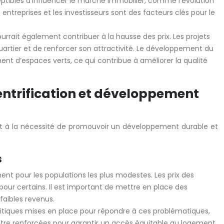
ceptibles d’influencer le marché immobilier, comme l’évolution
entreprises et les investisseurs sont des facteurs clés pour le
ait également contribuer à la hausse des prix. Les projets
uartier et de renforcer son attractivité. Le développement du
nt d’espaces verts, ce qui contribue à améliorer la qualité
 gentrification et développement
 et à la nécessité de promouvoir un développement durable et
s
nt pour les populations les plus modestes. Les prix des
ur certains. Il est important de mettre en place des
faibles revenus.
itiques mises en place pour répondre à ces problématiques,
tre renforcées pour garantir un accès équitable au logement