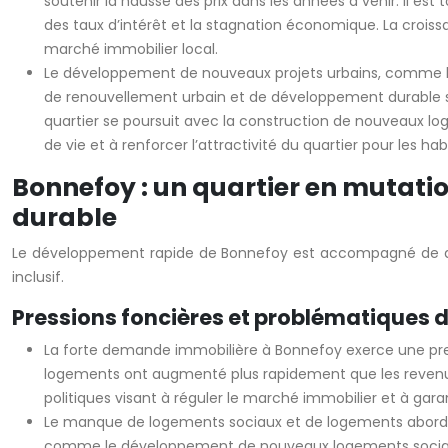
soutenir la hausse des prix dans les années à venir. Il es
des taux d’intérêt et la stagnation économique. La croissa
marché immobilier local.
Le développement de nouveaux projets urbains, comme la 
de renouvellement urbain et de développement durable son
quartier se poursuit avec la construction de nouveaux log
de vie et à renforcer l’attractivité du quartier pour les hab
Bonnefoy : un quartier en mutation
durable
Le développement rapide de Bonnefoy est accompagné de défis
inclusif.
Pressions foncières et problématiques d
La forte demande immobilière à Bonnefoy exerce une pressi
logements ont augmenté plus rapidement que les revenus 
politiques visant à réguler le marché immobilier et à gar
Le manque de logements sociaux et de logements abordabl
comme le développement de nouveaux logements sociaux e