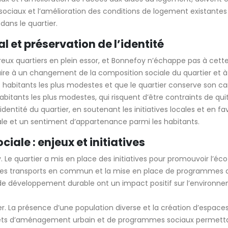
sociaux et l’amélioration des conditions de logement existante
 dans le quartier.
al et préservation de l’identité
x quartiers en plein essor, et Bonnefoy n’échappe pas à cette t
re à un changement de la composition sociale du quartier et à un
es habitants les plus modestes et que le quartier conserve son car
abitants les plus modestes, qui risquent d’être contraints de quit
identité du quartier, en soutenant les initiatives locales et en fav
iale et un sentiment d’appartenance parmi les habitants.
iale : enjeux et initiatives
Le quartier a mis en place des initiatives pour promouvoir l’éco
 des transports en commun et la mise en place de programmes de
 de développement durable ont un impact positif sur l’environneme
er. La présence d’une population diverse et la création d’espace
rojets d’aménagement urbain et de programmes sociaux permettan