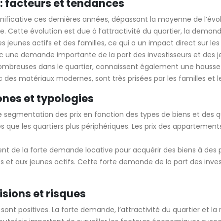
: facteurs et tendances
ificative ces dernières années, dépassant la moyenne de l’évolut
lle. Cette évolution est due à l’attractivité du quartier, la dema
eunes actifs et des familles, ce qui a un impact direct sur les 
 une demande importante de la part des investisseurs et des j
breuses dans le quartier, connaissent également une hausse des
es matériaux modernes, sont très prisées par les familles et l
nes et typologies
segmentation des prix en fonction des types de biens et des qua
és que les quartiers plus périphériques. Les prix des appartements
fitent de la forte demande locative pour acquérir des biens à des 
nts et aux jeunes actifs. Cette forte demande de la part des inv
isions et risques
 sont positives. La forte demande, l’attractivité du quartier et 