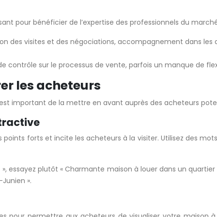
sant pour bénéficier de l’expertise des professionnels du marché
stion des visites et des négociations, accompagnement dans les 
 contrôle sur le processus de vente, parfois un manque de flexib
rer les acheteurs
 il est important de la mettre en avant auprès des acheteurs poten
tractive
oints forts et incite les acheteurs à la visiter. Utilisez des m
ne », essayez plutôt « Charmante maison à louer dans un quarti
-Junien ».
icaces pour permettre aux acheteurs de visualiser votre maison