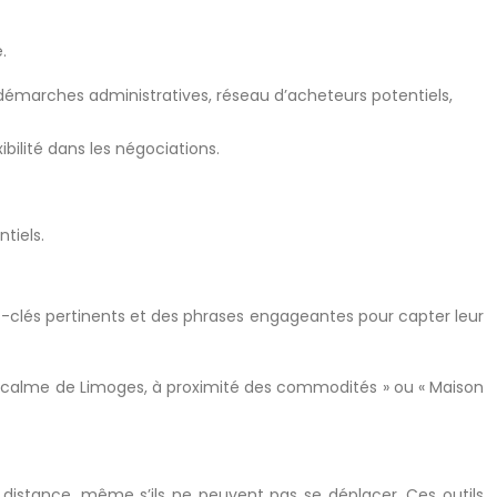
.
démarches administratives, réseau d’acheteurs potentiels,
ilité dans les négociations.
tiels.
ots-clés pertinents et des phrases engageantes pour capter leur
er calme de Limoges, à proximité des commodités » ou « Maison
 à distance, même s’ils ne peuvent pas se déplacer. Ces outils