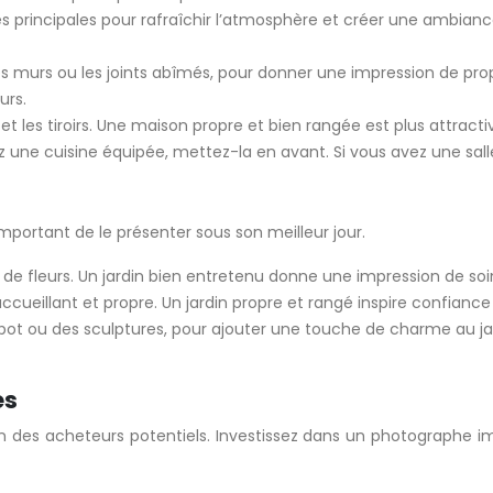
 principales pour rafraîchir l’atmosphère et créer une ambiance p
 murs ou les joints abîmés, pour donner une impression de prop
urs.
t les tiroirs. Une maison propre et bien rangée est plus attracti
vez une cuisine équipée, mettez-la en avant. Si vous avez une s
mportant de le présenter sous son meilleur jour.
de fleurs. Un jardin bien entretenu donne une impression de soin
accueillant et propre. Un jardin propre et rangé inspire confian
t ou des sculptures, pour ajouter une touche de charme au jard
es
on des acheteurs potentiels. Investissez dans un photographe i