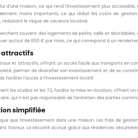
ui d’une maison, ce qui rend l’investissement plus accessible
alement moins importants, ce qui réduit les coûts de gestion
, réduisant le risque de vacance locative.
 recherchent souvent des logements de petite taille et abordable
ouer autour de 600 € par mois, ce qui correspond à un rendement
 attractifs
aux et attractifs, offrant un accès facile aux transports en co
priété, permet de diversifier son investissement et de se consti
 faciliter l’accès à l’investissement locatif.
 les studios et les T2, facilite la mise en location, offrant un 
aire, qui n’est pas responsable de l’entretien des parties commu
tion simplifiée
ue que l’investissement dans une maison. Les frais de gestion
ns travaux. La sécurité accrue grâce aux résidences sécurisées e