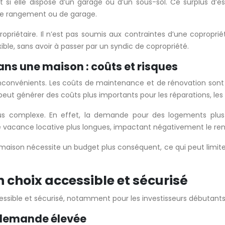
i elle dispose d’un garage ou d’un sous-sol. Ce surplus d’es
de rangement ou de garage.
priétaire. Il n’est pas soumis aux contraintes d’une coproprié
ible, sans avoir à passer par un syndic de copropriété.
ans une maison : coûts et risques
convénients. Les coûts de maintenance et de rénovation sont 
 peut générer des coûts plus importants pour les réparations, le
lus complexe. En effet, la demande pour des logements plu
de vacance locative plus longues, impactant négativement le re
ne maison nécessite un budget plus conséquent, ce qui peut limite
 choix accessible et sécurisé
ssible et sécurisé, notamment pour les investisseurs débutants
e, demande élevée