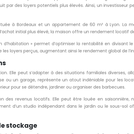
uit par des loyers potentiels plus élevés. Ainsi, un investisse
ituée à Bordeaux et un appartement de 60 m² à Lyon. La ma
achat initial plus élevé, la maison offre un rendement locatif d
n d’habitation » permet d’optimiser la rentabilité en divisant 
ie les loyers perçus, augmentant ainsi le rendement global de l’
ins
on. Elle peut s’adapter à des situations familiales diverses, a
se ou un garage, représente un atout indéniable pour les locata
rieur pour se détendre, jardiner ou organiser des barbecues.
ion des revenus locatifs. Elle peut être louée en saisonnièr
ent d’un studio indépendant dans le jardin ou le sous-sol o
 de stockage