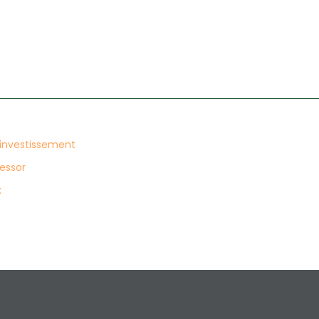
’investissement
 essor
x